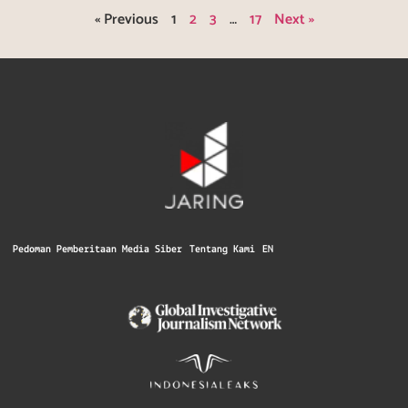
« Previous
1
2
3
…
17
Next »
Pedoman Pemberitaan Media Siber
Tentang Kami
EN