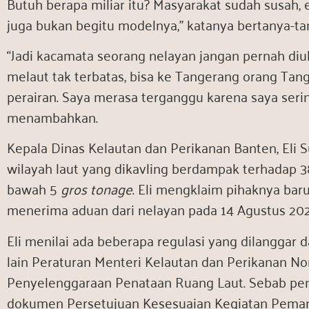
Butuh berapa miliar itu? Masyarakat sudah susah,
juga bukan begitu modelnya,” katanya bertanya-ta
“Jadi kacamata seorang nelayan jangan pernah diu
melaut tak terbatas, bisa ke Tangerang orang Tang
perairan. Saya merasa terganggu karena saya serin
menambahkan.
Kepala Dinas Kelautan dan Perikanan Banten, El
wilayah laut yang dikavling berdampak terhadap 3
bawah 5
gros tonage
. Eli mengklaim pihaknya bar
menerima aduan dari nelayan pada 14 Agustus 202
Eli menilai ada beberapa regulasi yang dilanggar 
lain Peraturan Menteri Kelautan dan Perikanan N
Penyelenggaraan Penataan Ruang Laut. Sebab pen
dokumen Persetujuan Kesesuaian Kegiatan Peman